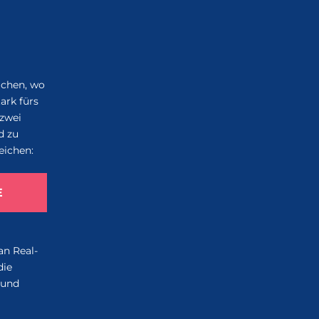
ichen, wo
ark fürs
zwei
d zu
eichen:
E
an Real-
die
 und