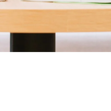
FEEDBACK VON JUGENDLICHEN UND
LEHRER*INNEN
Ich bin sehr, sehr bewegt von all dem, was ich gehört habe
und ich kann euch sagen, es ist nicht nur für junge Leute, es